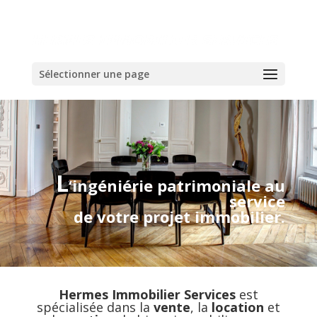
Sélectionner une page
L
‘ingéniérie patrimoniale au
service
de votre projet immobilier.
Hermes Immobilier Services
est
spécialisée dans la
vente
, la
location
et