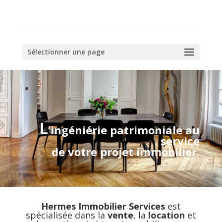
Sélectionner une page
L
‘ingéniérie patrimoniale au
service
de votre projet immobilier.
Hermes Immobilier Services
est
spécialisée dans la
vente
, la
location
et