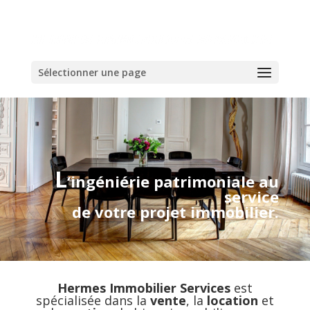
Sélectionner une page
L
‘ingéniérie patrimoniale au
service
de votre projet immobilier.
Hermes Immobilier Services
est
spécialisée dans la
vente
, la
location
et