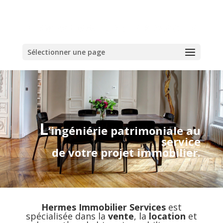
Sélectionner une page
L
‘ingéniérie patrimoniale au
service
de votre projet immobilier.
Hermes Immobilier Services
est
spécialisée dans la
vente
, la
location
et