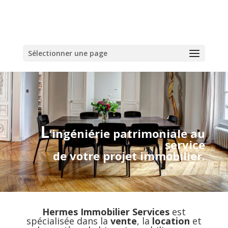
Sélectionner une page
L
‘ingéniérie patrimoniale au
service
de votre projet immobilier.
Hermes Immobilier Services
est
spécialisée dans la
vente
, la
location
et