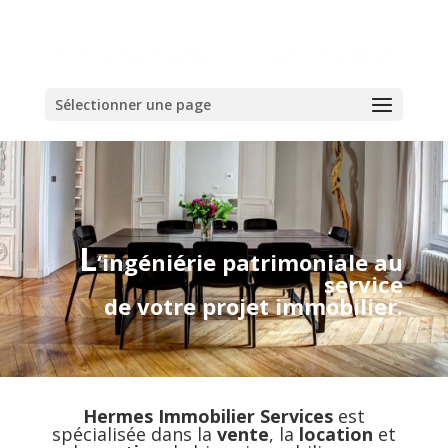
Sélectionner une page
L
‘ingéniérie patrimoniale au
service
de votre projet immobilier.
Hermes Immobilier Services
est
spécialisée dans la
vente
, la
location
et