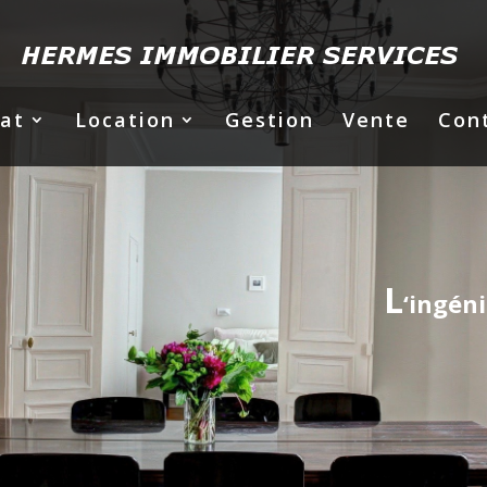
at
Location
Gestion
Vente
Con
L
‘ingén