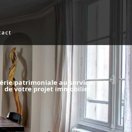
tact
iérie patrimoniale au service
de votre projet immobilier.