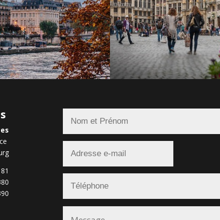
us
ces
nce
urg
 81
380
390