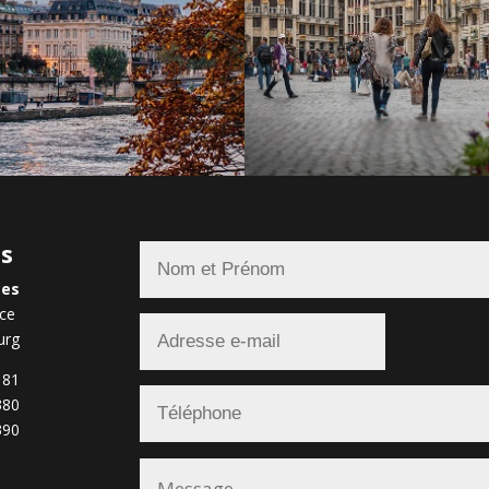
us
ces
nce
urg
 81
380
390