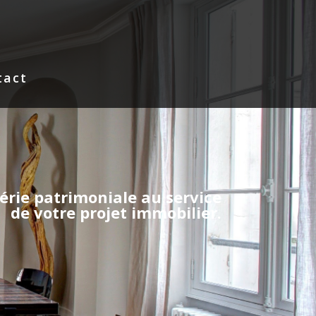
tact
iérie patrimoniale au service
de votre projet immobilier.