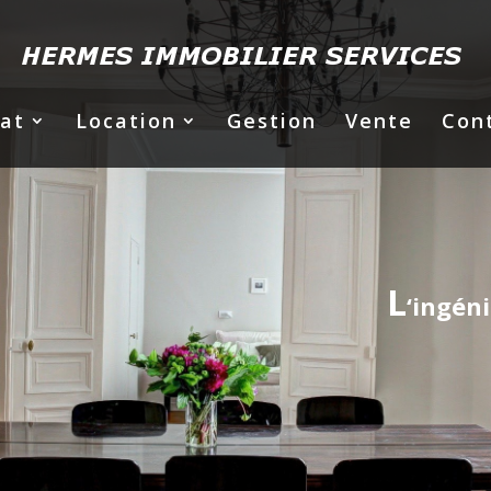
at
Location
Gestion
Vente
Con
L
‘ingén