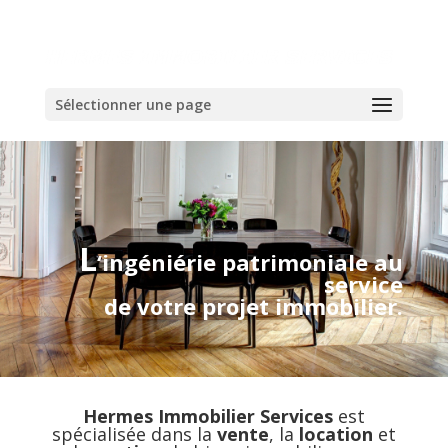
Sélectionner une page
L
‘ingéniérie patrimoniale au
service
de votre projet immobilier.
Hermes Immobilier Services
est
spécialisée dans la
vente
, la
location
et