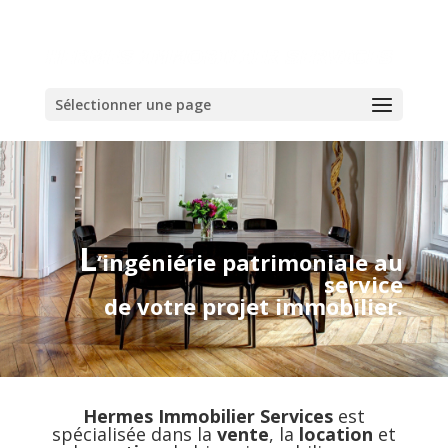
Sélectionner une page
L
‘ingéniérie patrimoniale au
service
de votre projet immobilier.
Hermes Immobilier Services
est
spécialisée dans la
vente
, la
location
et