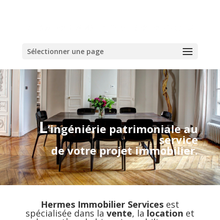
Sélectionner une page
L
‘ingéniérie patrimoniale au
service
de votre projet immobilier.
Hermes Immobilier Services
est
spécialisée dans la
vente
, la
location
et