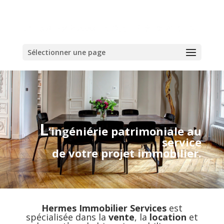
Sélectionner une page
L
‘ingéniérie patrimoniale au
service
de votre projet immobilier.
Hermes Immobilier Services
est
spécialisée dans la
vente
, la
location
et