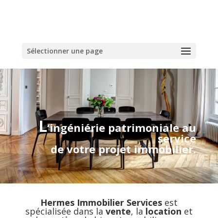
Sélectionner une page
L
‘ingéniérie patrimoniale au
service
de votre projet immobilier.
Hermes Immobilier Services
est
spécialisée dans la
vente
, la
location
et