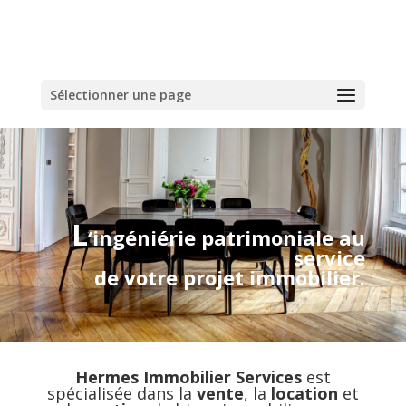
Sélectionner une page
L
‘ingéniérie patrimoniale au
service
de votre projet immobilier.
Hermes Immobilier Services
est
spécialisée dans la
vente
, la
location
et