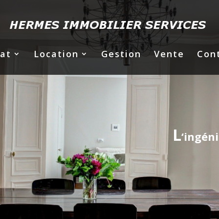
at
Location
Gestion
Vente
Con
L
‘ingén