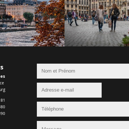
us
ces
nce
urg
 81
380
390