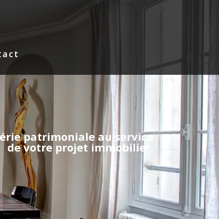
tact
iérie patrimoniale au service
de votre projet immobilier.