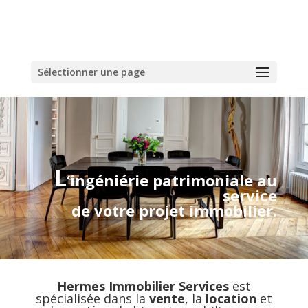
Sélectionner une page
L
‘ingéniérie patrimoniale au
service
de votre projet immobilier.
Hermes Immobilier Services
est
spécialisée dans la
vente
, la
location
et