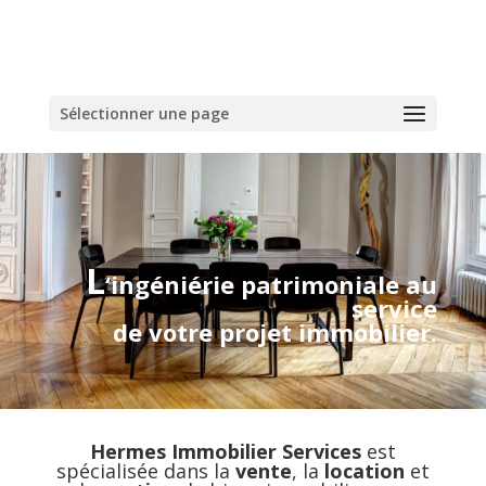
Sélectionner une page
L
‘ingéniérie patrimoniale au
service
de votre projet immobilier.
Hermes Immobilier Services
est
spécialisée dans la
vente
, la
location
et